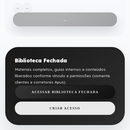
…
…
…
Biblioteca Fechada
Materiais completos, guias internos e conteúdos
liberados conforme vínculo e permissões (somente
clientes e corretores Apus).
ACESSAR BIBLIOTECA FECHADA
CRIAR ACESSO