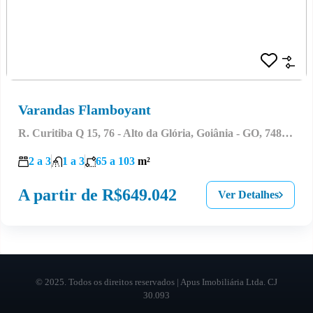
Varandas Flamboyant
R. Curitiba Q 15, 76 - Alto da Glória, Goiânia - GO, 74815-700, Brasil
2 a 3
1 a 3
65 a 103
m²
A partir de
R$649.042
Ver Detalhes
© 2025. Todos os direitos reservados | Apus Imobiliária Ltda. CJ
30.093