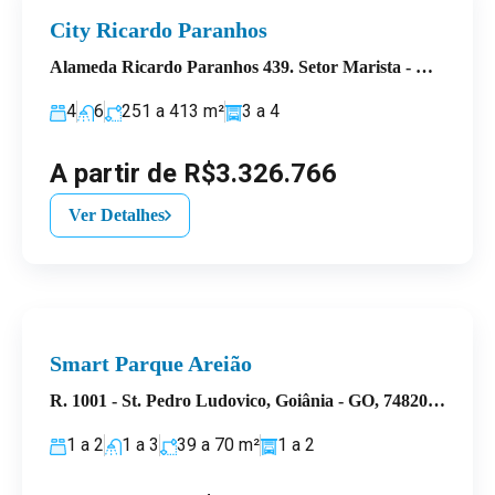
City Ricardo Paranhos
Alameda Ricardo Paranhos 439. Setor Marista - Goiânia/GO
4
6
251 a 413
m²
3 a 4
A partir de R$3.326.766
Ver Detalhes
Smart Parque Areião
R. 1001 - St. Pedro Ludovico, Goiânia - GO, 74820-190, Brasil
1 a 2
1 a 3
39 a 70
m²
1 a 2