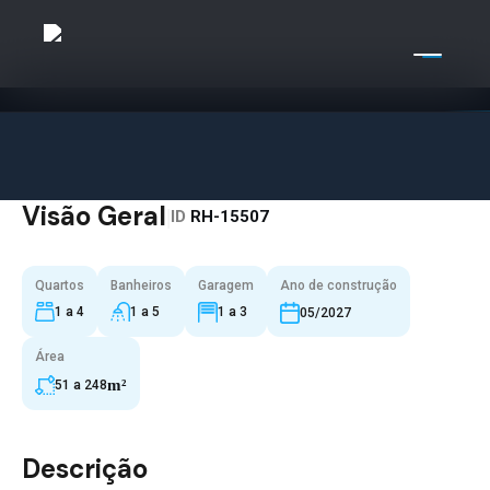
Visão Geral
|
ID
RH-15507
Quartos
Banheiros
Garagem
Ano de construção
1 a 4
1 a 5
1 a 3
05/2027
Área
m²
51 a 248
Descrição