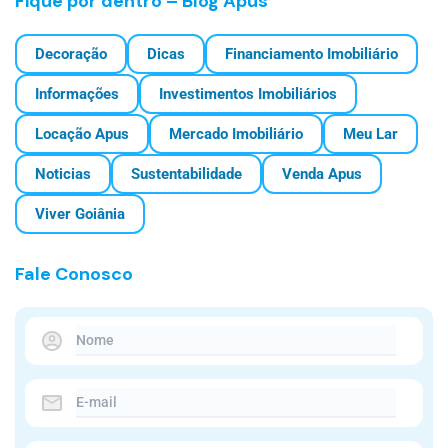
Fique por dentro – Blog Apus
Decoração
Dicas
Financiamento Imobiliário
Informações
Investimentos Imobiliários
Locação Apus
Mercado Imobiliário
Meu Lar
Noticias
Sustentabilidade
Venda Apus
Viver Goiânia
Fale Conosco