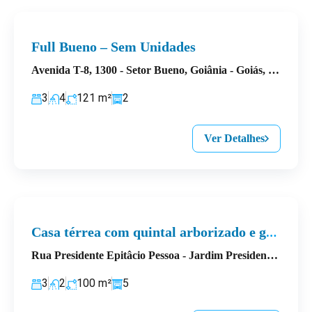
Full Bueno – Sem Unidades
Avenida T-8, 1300 - Setor Bueno, Goiânia - Goiás, Brasil
3
4
121
m²
2
Ver Detalhes
Casa térrea com quintal arborizado e garagem para 5 veículos
Rua Presidente Epitâcio Pessoa - Jardim Presidente, Goiânia - State of Goiás, Brazil
3
2
100
m²
5