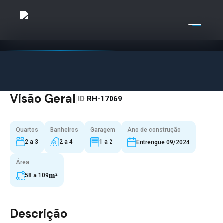
Visão Geral
|
ID
RH-17069
Quartos
Banheiros
Garagem
Ano de construção
2 a 3
2 a 4
1 a 2
Entrengue 09/2024
Área
m²
58 a 109
Descrição