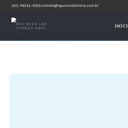
(62) 98262-4022
contato@apusimobiliaria.com.br
SEU NOVO LAR
INÍC
COMEÇA AQUI