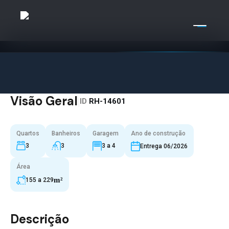
Visão Geral
|
ID
RH-14601
Quartos
Banheiros
Garagem
Ano de construção
3
3
3 a 4
Entrega 06/2026
Área
m²
155 a 229
Descrição