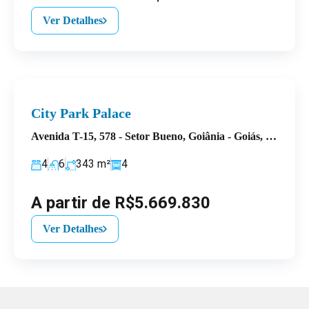
Ver Detalhes
City Park Palace
Avenida T-15, 578 - Setor Bueno, Goiânia - Goiás, Brasil
4
6
343
m²
4
A partir de R$5.669.830
Ver Detalhes