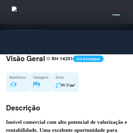
Visão Geral
|
ID
RH-14201
Em Destaque
Banheiros
Garagem
Área
1
1
m²
45.21
Descrição
Imóvel comercial
com alto potencial de valorização e
rentabilidade. Uma excelente oportunidade para