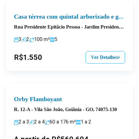
Casa térrea com quintal arborizado e garagem para 5 veículos
Rua Presidente Epitâcio Pessoa - Jardim Presidente, Goiânia - State of Goiás, Brazil
3
2
100
m²
5
R$1.550
Ver Detalhes
Orby Flamboyant
R. 12-A - Vila São João, Goiânia - GO, 74075-130
2 a 3
2 a 4
60 a 176
m²
1 a 2