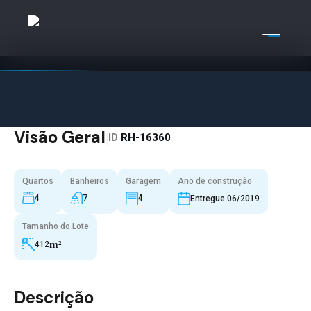
Visão Geral
|
ID
RH-16360
Quartos
Banheiros
Garagem
Ano de construção
4
7
4
Entregue 06/2019
Tamanho do Lote
m²
412
Descrição