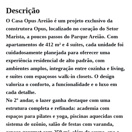
Descrição
O
Casa Opus Areião
é um projeto exclusivo da
construtora Opus
, localizado no coração do
Setor
Marista
, a poucos passos do
Parque Areião
. Com
apartamentos de
412 m²
e
4 suítes
, cada unidade foi
cuidadosamente planejada para oferecer uma
experiência residencial de alto padrão, com
ambientes amplos, integração entre cozinha e living,
e suítes com espaçosos
walk-in closets
. O design
valoriza o conforto, a funcionalidade e o luxo em
cada detalhe.
No 2º andar, o lazer ganha destaque com uma
estrutura completa e refinada:
academia com
espaços para pilates e yoga
,
piscinas aquecidas com
sistema de ozônio
,
salão de festas com varanda
,
espaço gourmet com 250 m²
, além de
sauna, spa
e