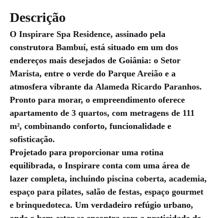
Descrição
O
Inspirare Spa Residence
, assinado pela
construtora
Bambuí
, está situado em um dos
endereços mais desejados de Goiânia: o
Setor
Marista
, entre o verde do
Parque Areião
e a
atmosfera vibrante da
Alameda Ricardo Paranhos
.
Pronto para morar, o empreendimento oferece
apartamento de
3 quartos
, com metragens de
111
m²
, combinando conforto, funcionalidade e
sofisticação.
Projetado para proporcionar uma rotina
equilibrada, o Inspirare conta com uma área de
lazer completa, incluindo
piscina coberta
,
academia
,
espaço para pilates
,
salão de festas
,
espaço gourmet
e
brinquedoteca
. Um verdadeiro refúgio urbano,
onde o bem-estar se encontra com a praticidade de