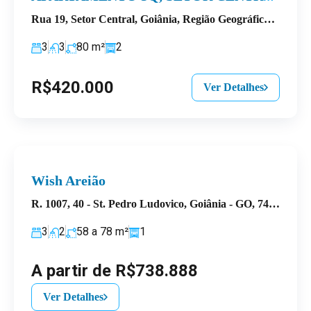
Rua 19, Setor Central, Goiânia, Região Geográfica Imediata de Goiânia, Região Geográfica Intermediária de Goiânia, Goiás, Região Centro-Oeste, 74013-010, Brasil
3
3
80
m²
2
R$420.000
Ver Detalhes
Wish Areião
R. 1007, 40 - St. Pedro Ludovico, Goiânia - GO, 74820-120, Brasil
3
2
58 a 78
m²
1
A partir de R$738.888
Ver Detalhes