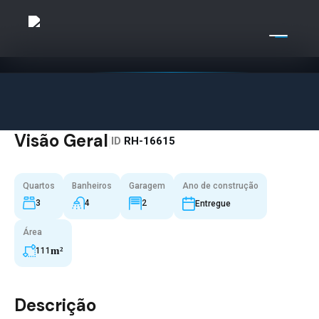
Visão Geral
|
ID
RH-16615
Quartos
Banheiros
Garagem
Ano de construção
3
4
2
Entregue
Área
m²
111
Descrição