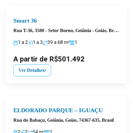
Smart 36
Rua T-36, 3580 - Setor Bueno, Goiânia - Goiás, Brasil
1 a 2
1 a 3
39 a 68
m²
1
A partir de R$501.492
Ver Detalhes
ELDORADO PARQUE – IGUAÇU
Rua do Babaçu, Goiânia, Goiás, 74367-635, Brasil
2
2
54
m²
1