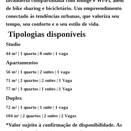
lavanderia compartilhada com lounge e Wi-Fi
, além
de
bike sharing
e
bicicletário
. Um empreendimento
conectado às tendências urbanas, que valoriza seu
tempo, seu conforto e o seu estilo de vida.
Tipologias disponíveis
Studio
44 m²
| 1 quarto | 0 suíte | 1 vaga
Apartamentos
56 m²
| 1 quarto | 2 suítes | 1 vaga
71 m²
| 2 quartos | 2 suítes | 1 Vaga
77 m²
| 3 quartos | 1 suítes | 1 Vaga
Duplex
72 m²
| 1 quarto | 1 suíte | 1 vaga
104 m²
| 2 quartos | 2 suítes | 2 Vagas
*Valor sujeito à confirmação de disponibilidade. As