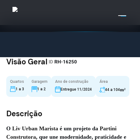
Visão Geral
|
ID
RH-16250
Quartos
Garagem
Ano de construção
Área
1 a 3
1 a 2
Entregue 11/2024
m²
44 a 104
Descrição
O
Liv Urban Marista
é um projeto da
Partini
Construtora
, que une modernidade, praticidade e