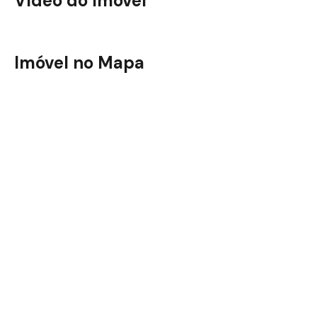
Vídeo do Imóvel
Liv Urban Marista
Imóvel no Mapa