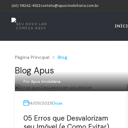
(62) 98262-4022
contato@apusimobiliaria.com.br
SEU NOVO LAR
INÍC
COMEÇA AQUI
Página Principal
Blog
Blog Apus
Por
Apus Imobiliária
14/05/2025
Dicas
05 Erros que Desvalorizam
seu Imóvel (e Como Evitar)