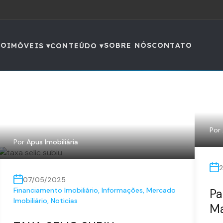
IO
SOBRE NÓS
CONTATO
IMÓVEIS ▾
CONTEÚDO ▾
Por
Por
Apus Imobiliária
07/05/2025
Financiamento Imobiliário
,
Informações
,
Mercado
Pa
Imobiliário
,
Noticias
Ma