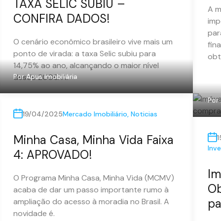
TAXA SELIC SUBIU –
A m
CONFIRA DADOS!
imp
par
O cenário econômico brasileiro vive mais um
fin
ponto de virada: a taxa Selic subiu para
obt
14,75% ao ano, alcançando o maior nível
desde 2006. A.
Por
Apus Imobiliária
Por
19/04/2025
Mercado Imobiliário
,
Noticias
Minha Casa, Minha Vida Faixa
1
Inve
4: APROVADO!
Im
O Programa Minha Casa, Minha Vida (MCMV)
Ob
acaba de dar um passo importante rumo à
pa
ampliação do acesso à moradia no Brasil. A
novidade é.