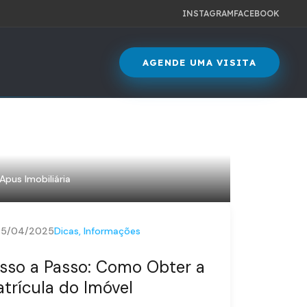
INSTAGRAM
FACEBOOK
AGENDE UMA VISITA
Apus Imobiliária
25/04/2025
Dicas
,
Informações
sso a Passo: Como Obter a
trícula do Imóvel