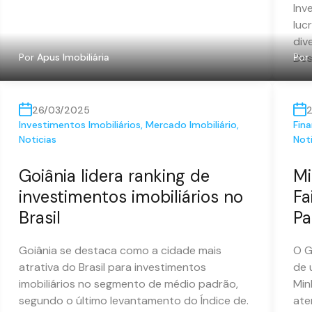
Inv
luc
div
Por
Apus Imobiliária
Des
Por
26/03/2025
Investimentos Imobiliários
,
Mercado Imobiliário
,
Fina
Noticias
Noti
Goiânia lidera ranking de
Mi
investimentos imobiliários no
Fa
Brasil
Pa
Goiânia se destaca como a cidade mais
O G
atrativa do Brasil para investimentos
de 
imobiliários no segmento de médio padrão,
Min
segundo o último levantamento do Índice de.
ate