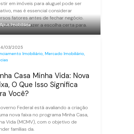
estir em imóveis para aluguel pode ser
rativo, mas é essencial considerar
ersos fatores antes de fechar negócio.
cubra como fazer a escolha certa para.
Apus Imobiliária
24/03/2025
nciamento Imobiliário
,
Mercado Imobiliário
,
cias
nha Casa Minha Vida: Nova
ixa, O Que Isso Significa
ra Você?
overno Federal está avaliando a criação
uma nova faixa no programa Minha Casa,
ha Vida (MCMV), com o objetivo de
nder famílias da.