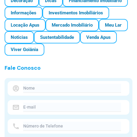
Decoração
Dicas
Financiamento Imobiliário
Informações
Investimentos Imobiliários
Locação Apus
Mercado Imobiliário
Meu Lar
Noticias
Sustentabilidade
Venda Apus
Viver Goiânia
Fale Conosco