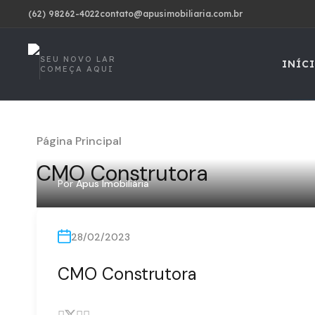
(62) 98262-4022
contato@apusimobiliaria.com.br
SEU NOVO LAR
INÍC
COMEÇA AQUI
Página Principal
CMO Construtora
Por
Apus Imobiliária
28/02/2023
CMO Construtora