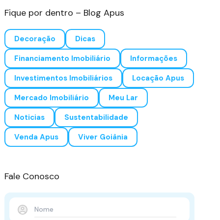
Fique por dentro – Blog Apus
Decoração
Dicas
Financiamento Imobiliário
Informações
Investimentos Imobiliários
Locação Apus
Mercado Imobiliário
Meu Lar
Noticias
Sustentabilidade
Venda Apus
Viver Goiânia
Fale Conosco