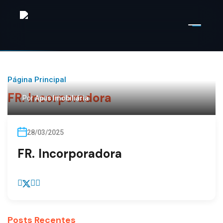
Página Principal
FR. Incorporadora
Por
Apus Imobiliária
28/03/2025
FR. Incorporadora
Posts Recentes