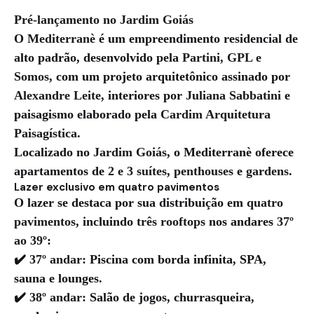
Pré-lançamento no Jardim Goiás
O
Mediterranè
é um empreendimento residencial de
alto padrão, desenvolvido pela
Partini, GPL e
Somos
, com um projeto arquitetônico assinado por
Alexandre Leite
, interiores por
Juliana Sabbatini
e
paisagismo elaborado pela
Cardim Arquitetura
Paisagística
.
Localizado no
Jardim Goiás
, o Mediterranè oferece
apartamentos de
2 e 3 suítes
,
penthouses
e
gardens
.
Lazer exclusivo em quatro pavimentos
O lazer se destaca por sua distribuição em
quatro
pavimentos
, incluindo
três rooftops
nos andares
37º
ao 39º
:
✔️
37º andar:
Piscina com borda infinita, SPA,
sauna e lounges.
✔️
38º andar:
Salão de jogos, churrasqueira,