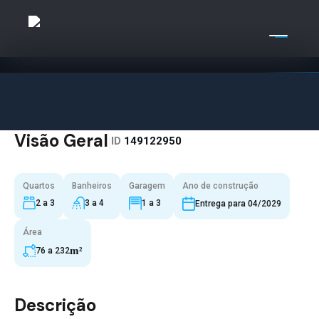
Visão Geral
|
ID
149122950
Quartos
Banheiros
Garagem
Ano de construção
2 a 3
3 a 4
1 a 3
Entrega para 04/2029
Área
m²
76 a 232
Descrição