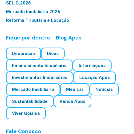
SELIC.2026
Mercado Imobiliário 2026
Reforma Tributária + Locação
Fique por dentro – Blog Apus
Decoração
Dicas
Financiamento Imobiliário
Informações
Investimentos Imobiliários
Locação Apus
Mercado Imobiliário
Meu Lar
Noticias
Sustentabilidade
Venda Apus
Viver Goiânia
Fale Conosco