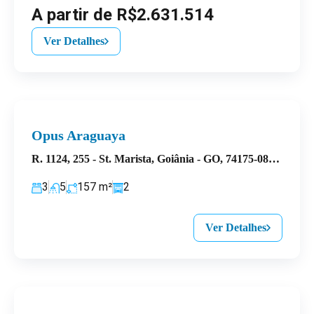
A partir de R$2.631.514
Ver Detalhes
Opus Araguaya
R. 1124, 255 - St. Marista, Goiânia - GO, 74175-080, Brasil
3
5
157
m²
2
Ver Detalhes